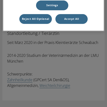
Settings
Reject All Optional
Accept All
Svenja Mild (geb. Godehardt)
Standortleitung / Tierärztin
Seit März 2020 in der Praxis Kleintierärzte Schwabach
2014-2020 Studium der Veterinärmedizin an der LMU
München
Schwerpunkte:
Zahnheilkunde
(GPCert SA Den&OS),
Allgemeinmedizin,
Weichteilchirurgie