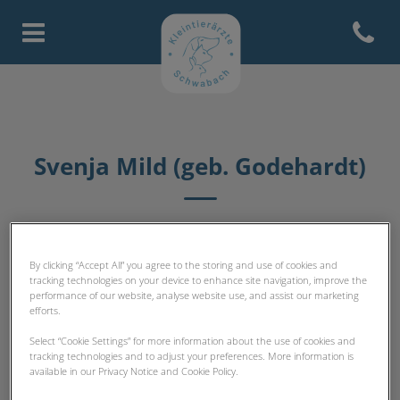
Open con
Homepage Kleintierärzte Schw
Svenja Mild (geb. Godehardt)
PRAXISLEITUNG
By clicking “Accept All” you agree to the storing and use of cookies and
tracking technologies on your device to enhance site navigation, improve the
performance of our website, analyse website use, and assist our marketing
efforts.
Select “Cookie Settings” for more information about the use of cookies and
tracking technologies and to adjust your preferences. More information is
available in our Privacy Notice and Cookie Policy.